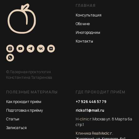
ГЛАВНАЯ
Консультация
Обо мне
Иногородним
Контакты
© Лазерная проктология
Константина Татаринова
ПОЛЕЗНЫЕ МАТЕРИАЛЫ
ГДЕ ПРОХОДИТ ПРИЁМ
Как проходит приём
+7 926 446 57 79
Подготовка к приёму
ricko11@mail.ru
Статьи
Н-clinic
г.Москва ул. 8 Марта 6а
стр.1
Записаться
Клиника RealMedic
г.
Жуковский, ул. Королева, 6с1